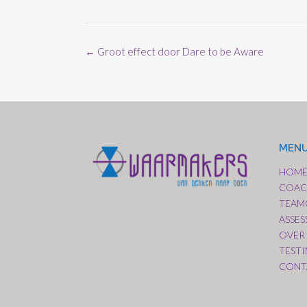
Bericht
←
Groot effect door Dare to be Aware
navigatie
MEN
HOM
COAC
TEAM
ASSE
OVER
TEST
CONT