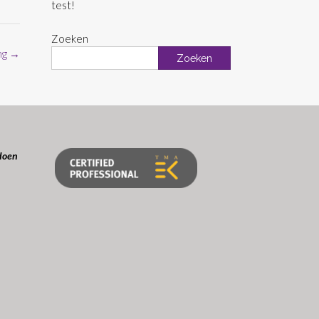
test!
Zoeken
ng
→
Zoeken
doen