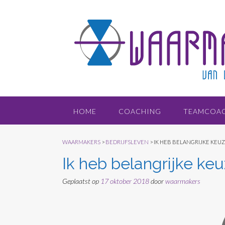
Doorgaan
naar
inhoud
HOME
COACHING
TEAMCOA
WAARMAKERS
>
BEDRIJFSLEVEN
>
IK HEB BELANGRIJKE KEU
Ik heb belangrijke k
Geplaatst op
17 oktober 2018
door
waarmakers