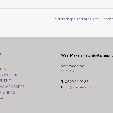
Leiderschap als strategische uitdagi
U
WaarMakers -
van denken naar 
E
Voermanstraat 21
HING
5375 CA REEK
COACHING
SSMENT
T
. 06 20 31 20 35
 WAARMAKERS
E
info@waarmakers.nu
IMONIALS
ACT