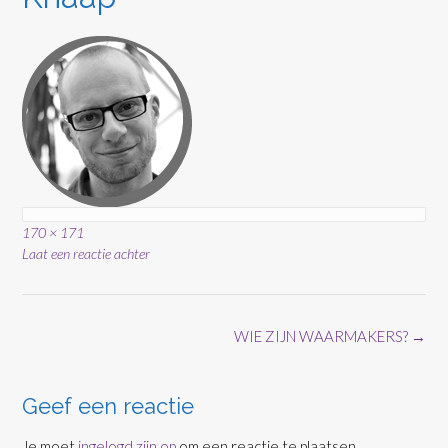
Volledige
170 × 171
grootte
Laat een reactie achter
Bericht
WIE ZIJN WAARMAKERS?
→
navigatie
Geef een reactie
Je moet
ingelogd zijn op
om een reactie te plaatsen.