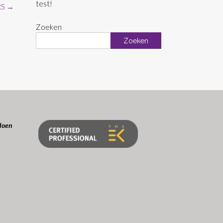
test!
RS
→
Zoeken
Zoeken
doen