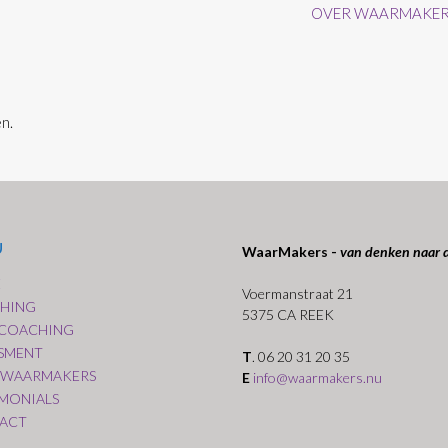
OVER WAARMAKE
n.
U
WaarMakers -
van denken naar 
E
Voermanstraat 21
HING
5375 CA REEK
COACHING
SSMENT
T
. 06 20 31 20 35
 WAARMAKERS
E
info@waarmakers.nu
IMONIALS
ACT