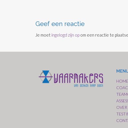
Bericht
navigatie
Geef een reactie
Je moet
ingelogd zijn op
om een reactie te plaatse
MEN
HOM
COAC
TEAM
ASSE
OVER
TEST
CONT