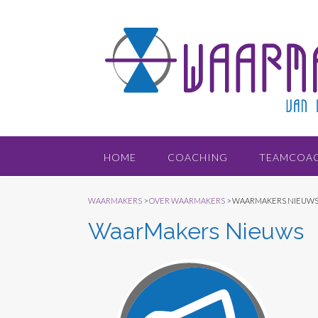
Doorgaan
naar
inhoud
HOME
COACHING
TEAMCOA
WAARMAKERS
>
OVER WAARMAKERS
>
WAARMAKERS NIEUW
WaarMakers Nieuws