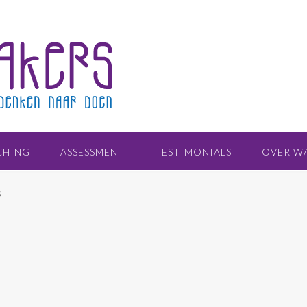
CHING
ASSESSMENT
TESTIMONIALS
OVER W
S