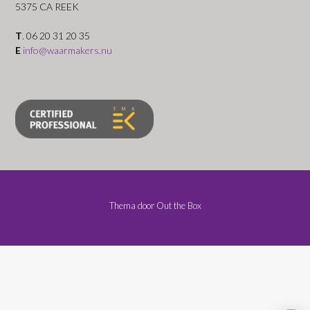
5375 CA REEK
T
. 06 20 31 20 35
E
info@waarmakers.nu
Thema door
Out the Box