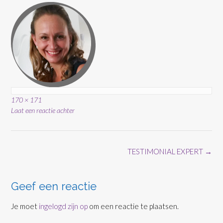
Volledige
170 × 171
grootte
Laat een reactie achter
Bericht
TESTIMONIAL EXPERT
→
navigatie
Geef een reactie
Je moet
ingelogd zijn op
om een reactie te plaatsen.