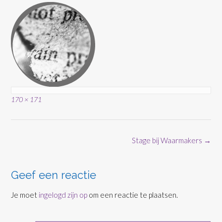
Volledige
170 × 171
grootte
Bericht
Stage bij Waarmakers
→
navigatie
Geef een reactie
Je moet
ingelogd zijn op
om een reactie te plaatsen.