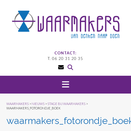
Doorgaan
naar
inhoud
CONTACT:
T. 06 20 31 20 35
WAARMAKERS
>
NIEUWS
>
STAGE BIJ WAARMAKERS
>
WAARMAKERS_FOTORONDJE_BOEK
waarmakers_fotorondje_boe