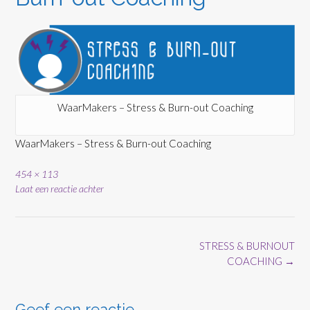
WaarMakers – Stress & Burn-out Coaching
WaarMakers – Stress & Burn-out Coaching
Volledige
454 × 113
grootte
Laat een reactie achter
Bericht
STRESS & BURNOUT
navigatie
COACHING
→
Geef een reactie