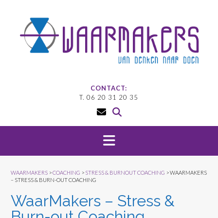
Doorgaan
naar
inhoud
CONTACT:
T. 06 20 31 20 35
WAARMAKERS
>
COACHING
>
STRESS & BURNOUT COACHING
>
WAARMAKERS
– STRESS & BURN-OUT COACHING
WaarMakers – Stress &
Burn-out Coaching