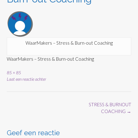
WaarMakers – Stress & Burn-out Coaching
WaarMakers – Stress & Burn-out Coaching
Volledige
85 × 85
grootte
Laat een reactie achter
Bericht
STRESS & BURNOUT
navigatie
COACHING
→
Geef een reactie