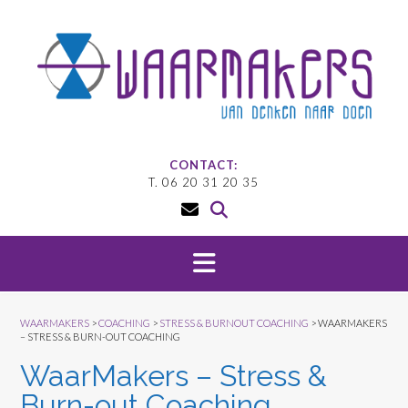
Doorgaan
naar
inhoud
CONTACT:
T. 06 20 31 20 35
WAARMAKERS
>
COACHING
>
STRESS & BURNOUT COACHING
>
WAARMAKERS
– STRESS & BURN-OUT COACHING
WaarMakers – Stress &
Burn-out Coaching