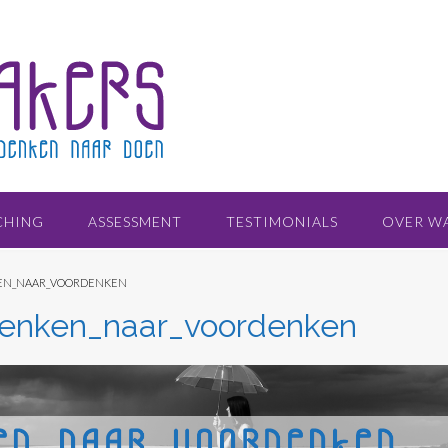
CHING
ASSESSMENT
TESTIMONIALS
OVER W
EN_NAAR_VOORDENKEN
enken_naar_voordenken