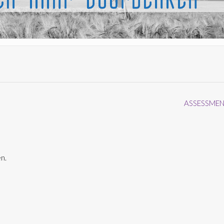
ASSESSME
n.