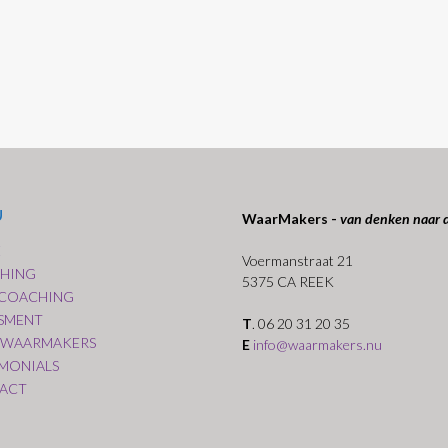
U
WaarMakers -
van denken naar 
E
Voermanstraat 21
HING
5375 CA REEK
COACHING
SSMENT
T
. 06 20 31 20 35
 WAARMAKERS
E
info@waarmakers.nu
IMONIALS
ACT