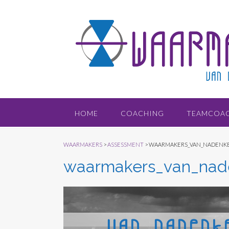
Doorgaan
naar
inhoud
HOME
COACHING
TEAMCOA
WAARMAKERS
>
ASSESSMENT
>
WAARMAKERS_VAN_NADENK
waarmakers_van_nad