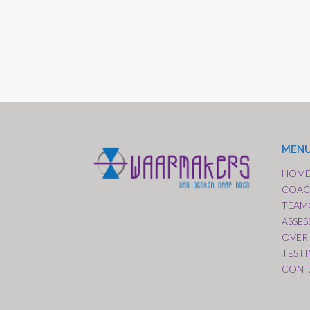
MEN
HOM
COAC
TEAM
ASSE
OVER
TEST
CONT