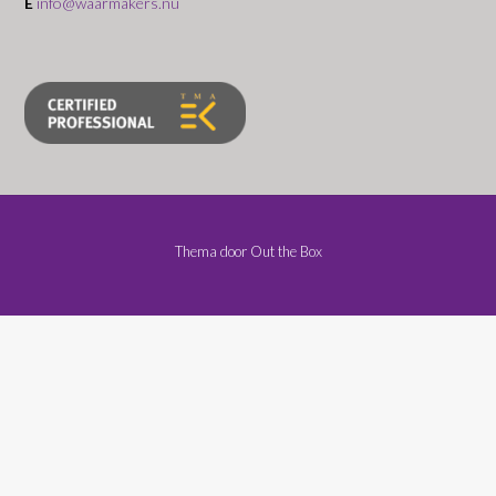
E
info@waarmakers.nu
Thema door
Out the Box