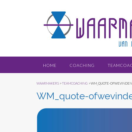
Doorgaan
naar
inhoud
HOME
COACHING
TEAMCOA
WAARMAKERS
>
TEAMCOACHING
>
WM_QUOTE-OFWEVINDE
WM_quote-ofwevind