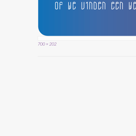
Volledige
700 × 202
grootte
Bericht
navigatie