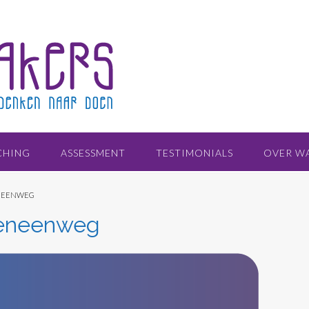
CHING
ASSESSMENT
TESTIMONIALS
OVER W
NEENWEG
eneenweg