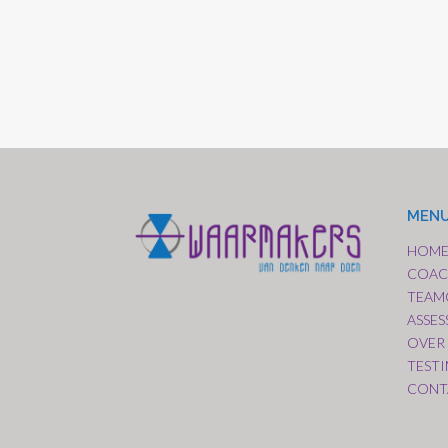
MEN
HOM
COAC
TEAM
ASSE
OVER
TEST
CONT