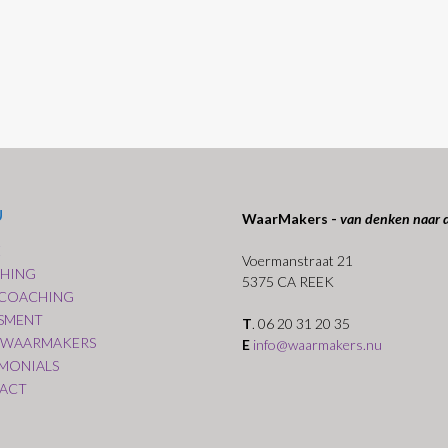
U
WaarMakers -
van denken naar 
E
Voermanstraat 21
HING
5375 CA REEK
COACHING
SSMENT
T
. 06 20 31 20 35
 WAARMAKERS
E
info@waarmakers.nu
IMONIALS
ACT