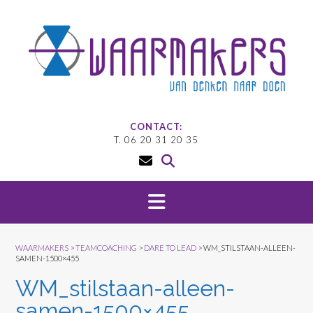
Doorgaan
naar
inhoud
CONTACT:
T. 06 20 31 20 35
WAARMAKERS
>
TEAMCOACHING
>
DARE TO LEAD
>
WM_STILSTAAN-ALLEEN-
SAMEN-1500×455
WM_stilstaan-alleen-
samen-1500×455