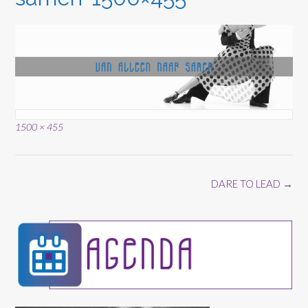
Volledige
1500 × 455
grootte
Bericht
DARE TO LEAD
→
navigatie