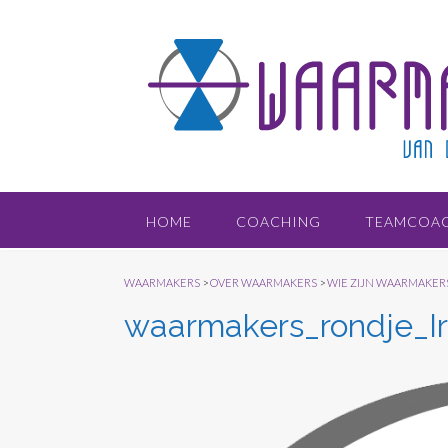
Doorgaan
naar
inhoud
HOME
COACHING
TEAMCOA
WAARMAKERS
>
OVER WAARMAKERS
>
WIE ZIJN WAARMAKER
waarmakers_rondje_Ir