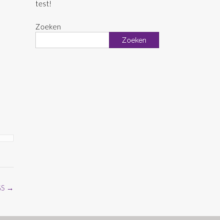
test!
Zoeken
Zoeken
GS
→