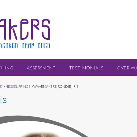
CHING
ASSESSMENT
TESTIMONIALS
OVER W
S?
>
HESSEL FRINGS
>
WAARMAKERS_RONDJE_IRIS
is