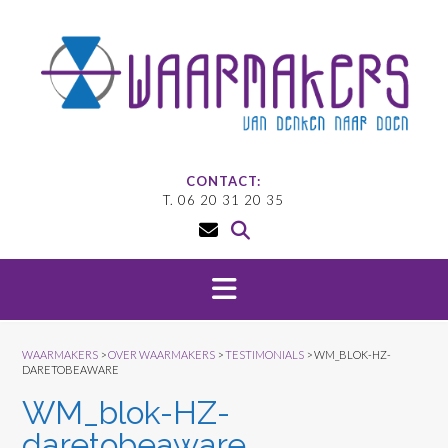
Doorgaan
naar
inhoud
CONTACT:
T. 06 20 31 20 35
WAARMAKERS
>
OVER WAARMAKERS
>
TESTIMONIALS
>
WM_BLOK-HZ-
DARETOBEAWARE
WM_blok-HZ-
daretobeaware