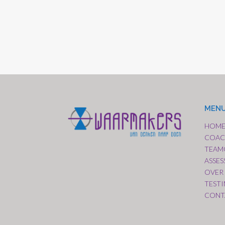
MEN
HOM
COAC
TEAM
ASSE
OVER
TEST
CONT