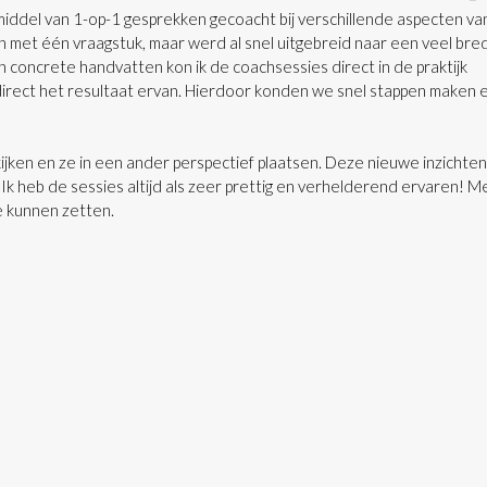
iddel van 1-op-1 gesprekken gecoacht bij verschillende aspecten va
on met één vraagstuk, maar werd al snel uitgebreid naar een veel bre
n concrete handvatten kon ik de coachsessies direct in de praktijk
direct het resultaat ervan. Hierdoor konden we snel stappen maken 
ijken en ze in een ander perspectief plaatsen. Deze nieuwe inzichten
. Ik heb de sessies altijd als zeer prettig en verhelderend ervaren! 
re kunnen zetten.