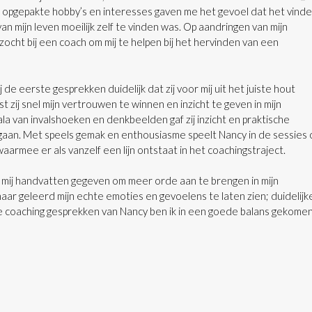
et opgepakte hobby’s en interesses gaven me het gevoel dat het vind
n mijn leven moeilijk zelf te vinden was. Op aandringen van mijn
zocht bij een coach om mij te helpen bij het hervinden van een
j de eerste gesprekken duidelijk dat zij voor mij uit het juiste hout
t zij snel mijn vertrouwen te winnen en inzicht te geven in mijn
ala van invalshoeken en denkbeelden gaf zij inzicht en praktische
gaan. Met speels gemak en enthousiasme speelt Nancy in de sessies 
aarmee er als vanzelf een lijn ontstaat in het coachingstraject.
t mij handvatten gegeven om meer orde aan te brengen in mijn
haar geleerd mijn echte emoties en gevoelens te laten zien; duidelijk
 de coaching gesprekken van Nancy ben ik in een goede balans gekome