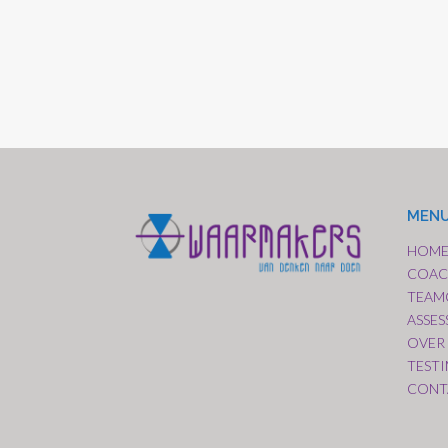
MEN
HOM
COAC
TEAM
ASSE
OVER
TEST
CONT