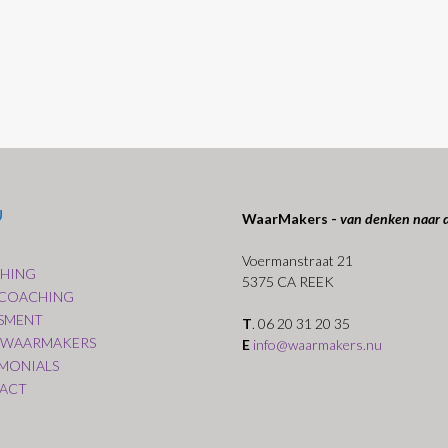
U
WaarMakers -
van denken naar 
E
Voermanstraat 21
HING
5375 CA REEK
COACHING
SSMENT
T
. 06 20 31 20 35
 WAARMAKERS
E
info@waarmakers.nu
IMONIALS
ACT