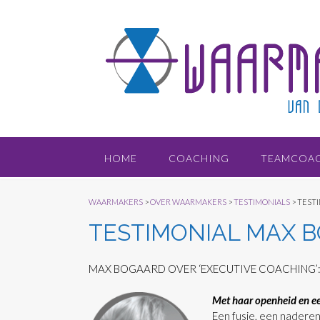
Doorgaan
naar
inhoud
HOME
COACHING
TEAMCOA
WAARMAKERS
>
OVER WAARMAKERS
>
TESTIMONIALS
>
TEST
TESTIMONIAL MAX 
MAX BOGAARD OVER ‘EXECUTIVE COACHING’
Met haar openheid en eer
Een fusie, een naderen