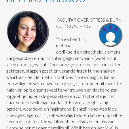
KAOUTAR OVER ‘STRESS & BURN-
OUT’ COACHING:
“Nancy heeft mij,
met haar
eerlijkheid en directheid, als mens
aangesproken en mij inzichten gegeven waar ik (weet ik nu)
jaren op heb gewacht. Door onze gesprekken heb ik inzichten
gekregen, stappen gezet en veranderingen kunnen maken
waartoe ik eerder niet in staat was. Nancy daagt je, binnen
een veilige en vertrouwde omgeving, uit om meer uit jezelf te
halen en op je eigen gevoel te vertrouwen en dat te volgen.
Zij geeft je tijdens de gesprekken en contacten die je met
haar hebt de volledige aandacht. En wat zij zegt is altijd
oprecht, waardevol en inspirerend. Dankzij Nancy heb ik de
moed gekregen om mijzelf werkelijk te leren kennen, mijzelf te
horen en toe te laten wat ik voel. De adviezen en tips van
Nancy helpen mij daar dagelijks bij. Wie ik ben en wat ik wil, is