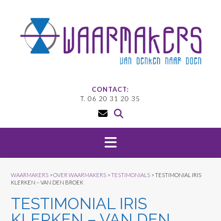
Doorgaan
naar
inhoud
CONTACT:
T. 06 20 31 20 35
WAARMAKERS
>
OVER WAARMAKERS
>
TESTIMONIALS
>
TESTIMONIAL IRIS
KLERKEN – VAN DEN BROEK
TESTIMONIAL IRIS
KLERKEN – VAN DEN