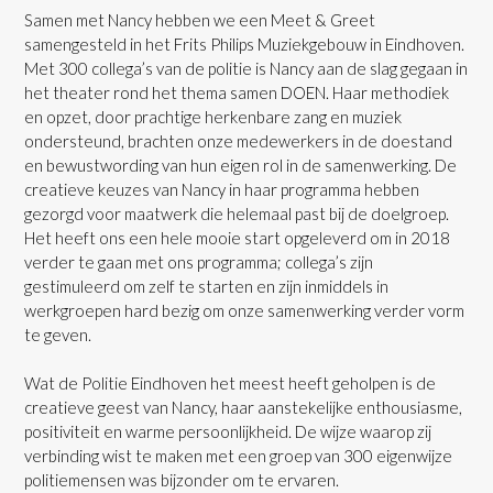
Samen met Nancy hebben we een Meet & Greet
samengesteld in het Frits Philips Muziekgebouw in Eindhoven.
Met 300 collega’s van de politie is Nancy aan de slag gegaan in
het theater rond het thema samen DOEN. Haar methodiek
en opzet, door prachtige herkenbare zang en muziek
ondersteund, brachten onze medewerkers in de doestand
en bewustwording van hun eigen rol in de samenwerking. De
creatieve keuzes van Nancy in haar programma hebben
gezorgd voor maatwerk die helemaal past bij de doelgroep.
Het heeft ons een hele mooie start opgeleverd om in 2018
verder te gaan met ons programma; collega’s zijn
gestimuleerd om zelf te starten en zijn inmiddels in
werkgroepen hard bezig om onze samenwerking verder vorm
te geven.
Wat de Politie Eindhoven het meest heeft geholpen is de
creatieve geest van Nancy, haar aanstekelijke enthousiasme,
positiviteit en warme persoonlijkheid. De wijze waarop zij
verbinding wist te maken met een groep van 300 eigenwijze
politiemensen was bijzonder om te ervaren.